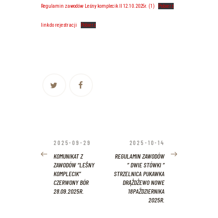
Regulamin zawodów Leśny komplecik II 12.10.2025r. (1)
Pobierz
link do rejestracji
Pobierz
NAWIGACJA
WPISU
2025-09-29
2025-10-14
PREVIOUS
NEXT
POST:
POST:
KOMUNIKAT Z
REGULAMIN ZAWODÓW
ZAWODÓW “LEŚNY
” DWIE STÓWKI ”
KOMPLECIK”
STRZELNICA PUKAWKA
CZERWONY BÓR
DRĄŻDŻEWO NOWE
28.09.2025R.
18PAŹDZIERNIKA
2025R.