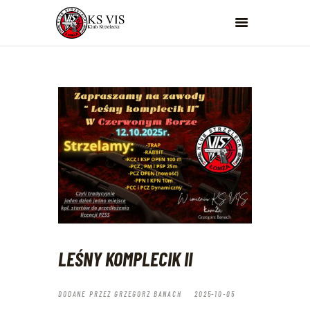
KS VIS ŁOMŻA
Klub Strzelecki VIS
KS VIS
OFERTA
STRZELNICE
ZAWODY
KOLEKCJONER
DO POBRANIA
SEKCJA ŚLĄSK
KONTAKT
LEŚNY KOMPLECIK II
DODANE PRZEZ
GRZEGORZ BANACH
2025-10-05