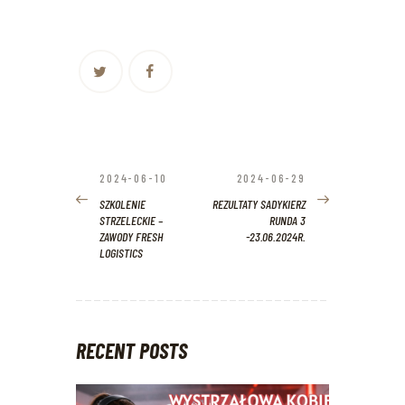
NAWIGACJA
WPISU
2024-06-10
2024-06-29
PREVIOUS
NEXT
POST:
POST:
SZKOLENIE
REZULTATY SADYKIERZ
STRZELECKIE –
RUNDA 3
ZAWODY FRESH
-23.06.2024R.
LOGISTICS
RECENT POSTS