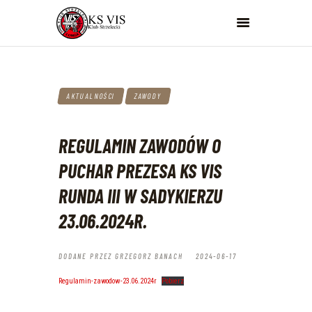
KS VIS ŁOMŻA
Klub Strzelecki VIS
KS VIS
OFERTA
AKTUALNOŚCI
ZAWODY
STRZELNICE
ZAWODY
REGULAMIN ZAWODÓW O
KOLEKCJONER
DO POBRANIA
PUCHAR PREZESA KS VIS
SEKCJA ŚLĄSK
RUNDA III W SADYKIERZU
KONTAKT
23.06.2024R.
DODANE PRZEZ
GRZEGORZ BANACH
2024-06-17
Regulamin-zawodow-23.06.2024r
Pobierz